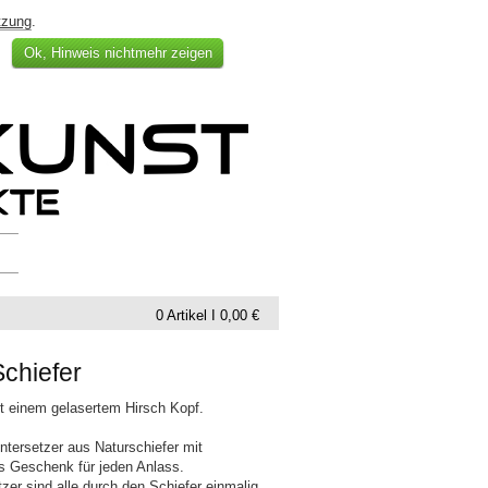
tzung
.
Ok, Hinweis nichtmehr zeigen
0 Artikel I 0,00 €
Schiefer
it einem gelasertem Hirsch Kopf.
tersetzer aus Naturschiefer mit
les Geschenk für jeden Anlass.
er sind alle durch den Schiefer einmalig