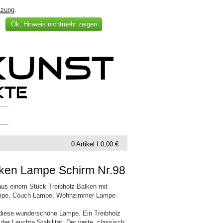
tzung
.
Ok, Hinweis nichtmehr zeigen
0 Artikel I 0,00 €
lken Lampe Schirm Nr.98
s einem Stück Treibholz Balken mit
ampe, Couch Lampe, Wohnzimmer Lampe
 diese wunderschöne Lampe. Ein Treibholz
der Leuchte Stabilität. Der weite, classisch