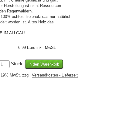
d, mit Chemie gebleicht und glatt
der Herstellung ist nicht Ressourcen
den Regenwäldern.
 100% echtes Treibholz das nur natürlich
elt worden ist. Altes Holz das
DE IM ALLGÄU
6,99 Euro inkl. MwSt.
Stück
l. 19% MwSt. zzgl.
Versandkosten - Lieferzeit