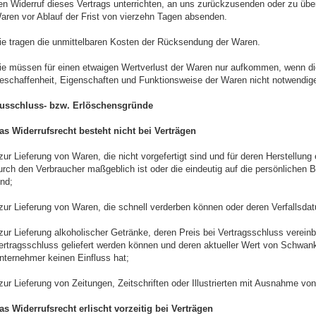
en Widerruf dieses Vertrags unterrichten, an uns zurückzusenden oder zu über
aren vor Ablauf der Frist von vierzehn Tagen absenden.
ie tragen die unmittelbaren Kosten der Rücksendung der Waren.
ie müssen für einen etwaigen Wertverlust der Waren nur aufkommen, wenn die
eschaffenheit, Eigenschaften und Funktionsweise der Waren nicht notwendig
usschluss- bzw. Erlöschensgründe
as Widerrufsrecht besteht nicht bei Verträgen
 zur Lieferung von Waren, die nicht vorgefertigt sind und für deren Herstellun
urch den Verbraucher maßgeblich ist oder die eindeutig auf die persönlichen
ind;
 zur Lieferung von Waren, die schnell verderben können oder deren Verfallsda
 zur Lieferung alkoholischer Getränke, deren Preis bei Vertragsschluss verein
ertragsschluss geliefert werden können und deren aktueller Wert von Schwan
nternehmer keinen Einfluss hat;
 zur Lieferung von Zeitungen, Zeitschriften oder Illustrierten mit Ausnahme v
as Widerrufsrecht erlischt vorzeitig bei Verträgen