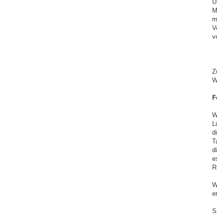
U
M
m
V
v
Z
W
F
W
L
d
T
d
e
R
W
e
S