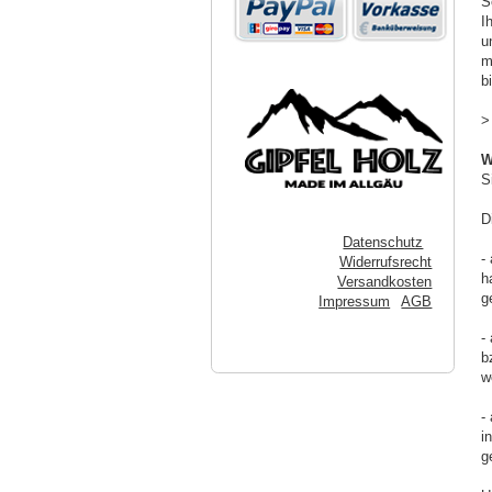
S
I
u
m
b
W
S
D
Datenschutz
-
Widerrufsrecht
h
Versandkosten
g
Impressum
AGB
-
b
w
-
i
g