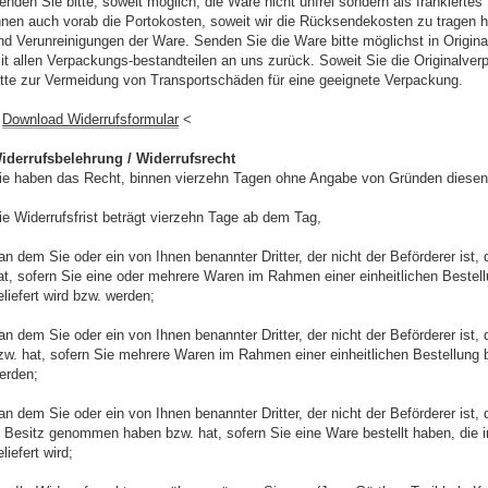
enden Sie bitte, soweit möglich, die Ware nicht unfrei sondern als frankiertes
hnen auch vorab die Portokosten, soweit wir die Rücksendekosten zu tragen 
nd Verunreinigungen der Ware. Senden Sie die Ware bitte möglichst in Origi
it allen Verpackungs-bestandteilen an uns zurück. Soweit Sie die Originalver
itte zur Vermeidung von Transportschäden für eine geeignete Verpackung.
>
Download Widerrufsformular
<
iderrufsbelehrung / Widerrufsrecht
ie haben das Recht, binnen vierzehn Tagen ohne Angabe von Gründen diesen 
ie Widerrufsfrist beträgt vierzehn Tage ab dem Tag,
 an dem Sie oder ein von Ihnen benannter Dritter, der nicht der Beförderer is
at, sofern Sie eine oder mehrere Waren im Rahmen einer einheitlichen Bestellu
eliefert wird bzw. werden;
 an dem Sie oder ein von Ihnen benannter Dritter, der nicht der Beförderer is
zw. hat, sofern Sie mehrere Waren im Rahmen einer einheitlichen Bestellung be
erden;
 an dem Sie oder ein von Ihnen benannter Dritter, der nicht der Beförderer ist,
n Besitz genommen haben bzw. hat, sofern Sie eine Ware bestellt haben, die
eliefert wird;