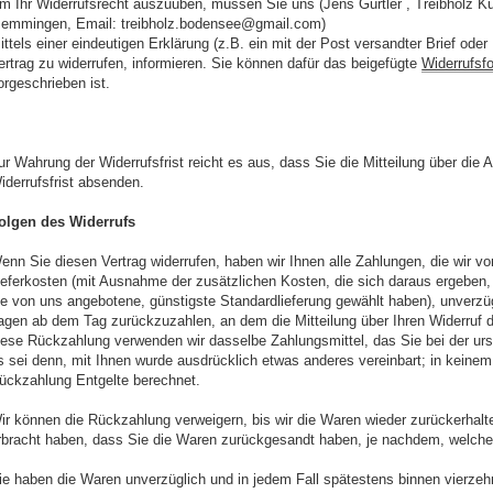
m Ihr Widerrufsrecht auszuüben, müssen Sie uns (Jens Gürtler , Treibholz K
emmingen, Email: treibholz.bodensee@gmail.com)
ittels einer eindeutigen Erklärung (z.B. ein mit der Post versandter Brief oder
ertrag zu widerrufen, informieren. Sie können dafür das beigefügte
Widerrufsf
orgeschrieben ist.
ur Wahrung der Widerrufsfrist reicht es aus, dass Sie die Mitteilung über die
iderrufsfrist absenden.
olgen des Widerrufs
enn Sie diesen Vertrag widerrufen, haben wir Ihnen alle Zahlungen, die wir vo
ieferkosten (mit Ausnahme der zusätzlichen Kosten, die sich daraus ergeben, 
ie von uns angebotene, günstigste Standardlieferung gewählt haben), unverzü
agen ab dem Tag zurückzuzahlen, an dem die Mitteilung über Ihren Widerruf d
iese Rückzahlung verwenden wir dasselbe Zahlungsmittel, das Sie bei der urs
s sei denn, mit Ihnen wurde ausdrücklich etwas anderes vereinbart; in keine
ückzahlung Entgelte berechnet.
ir können die Rückzahlung verweigern, bis wir die Waren wieder zurückerhal
rbracht haben, dass Sie die Waren zurückgesandt haben, je nachdem, welches 
ie haben die Waren unverzüglich und in jedem Fall spätestens binnen vierz