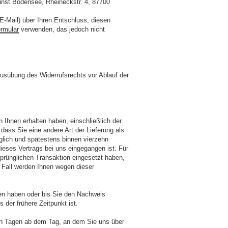
unst Bodensee, Rheineckstr. 4, 87700
 E-Mail) über Ihren Entschluss, diesen
ormular
verwenden, das jedoch nicht
 Ausübung des Widerrufsrechts vor Ablauf der
n Ihnen erhalten haben, einschließlich der
dass Sie eine andere Art der Lieferung als
glich und spätestens binnen vierzehn
ieses Vertrags bei uns eingegangen ist. Für
prünglichen Transaktion eingesetzt haben,
m Fall werden Ihnen wegen dieser
ten haben oder bis Sie den Nachweis
der frühere Zeitpunkt ist.
ehn Tagen ab dem Tag, an dem Sie uns über