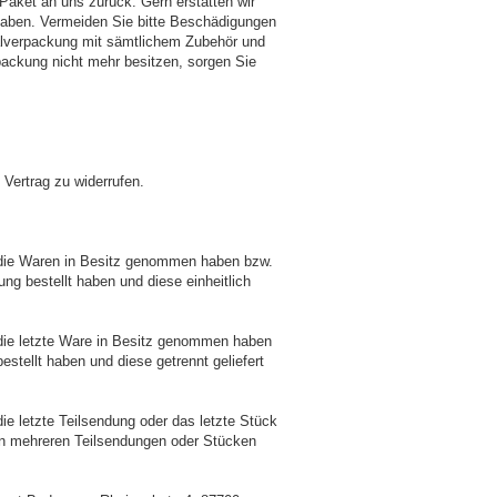
 Paket an uns zurück. Gern erstatten wir
haben. Vermeiden Sie bitte Beschädigungen
nalverpackung mit sämtlichem Zubehör und
packung nicht mehr besitzen, sorgen Sie
Vertrag zu widerrufen.
t, die Waren in Besitz genommen haben bzw.
ng bestellt haben und diese einheitlich
t, die letzte Ware in Besitz genommen haben
stellt haben und diese getrennt geliefert
 die letzte Teilsendung oder das letzte Stück
 in mehreren Teilsendungen oder Stücken