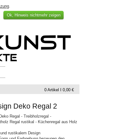
tzung
.
Ok, Hinweis nichtmehr zeigen
0 Artikel I 0,00 €
sign Deko Regal 2
eko Regal - Treibholzregal -
holz Regal rustikal - Küchenregal aus Holz
und rustikalem Design
 Form und Farbgebung bezeugen den