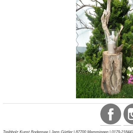
Treibholz Kunst Bodensee | Jens Gürtler | 87700 Memmingen | 0179-218447