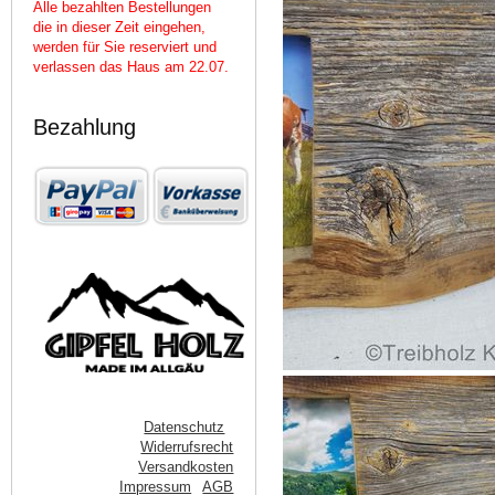
Alle bezahlten Bestellungen
die in dieser Zeit eingehen,
werden für Sie reserviert und
verlassen das Haus am 22.07.
Bezahlung
Datenschutz
Widerrufsrecht
Versandkosten
Impressum
AGB