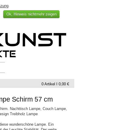
tzung
.
Ok, Hinweis nichtmehr zeigen
0 Artikel I 0,00 €
ampe Schirm 57 cm
chirm. Nachttisch Lampe, Couch Lampe,
sign Treibholz Lampe
 diese wunderschöne Lampe. Ein
t der Leuchte Stabilität. Der weite,