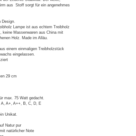
irm aus Stoff sorgt für ein angenehmes
n Design.
eibholz Lampe ist aus echtem Treibholz
t, keine Massenwaren aus China mit
henen Holz. Made im Alläu.
aus einem einmaligen Treibholzstück
enwachs eingelassen.
ziert
ten 29 cm
ür max. 75 Watt gedacht.
A, A+, A++, B, C, D, E
in Unikat.
auf Natur pur
mit natürlicher Note