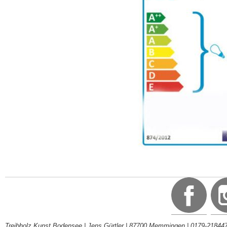
Treibholz Kunst Bodensee | Jens Gürtler | 87700 Memmingen | 0179-218447