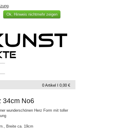
tzung
.
Ok, Hinweis nichtmehr zeigen
0 Artikel I 0,00 €
rz 34cm No6
iner wunderschönen Herz Form mit toller
rung
m., Breite ca. 19cm
m