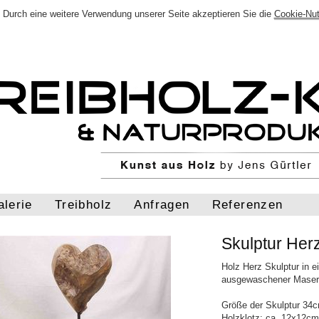
Durch eine weitere Verwendung unserer Seite akzeptieren Sie die
Cookie-Nu
alerie
Treibholz
Anfragen
Referenzen
Skulptur He
Holz Herz Skulptur in e
ausgewaschener Mase
Größe der Skulptur 34c
Holzklotz: ca. 12x12c